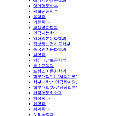
에너지환경공학과
영어영문학부
융합전공학부
음악과
의류학과
의생명과학과
인공지능학과
일어일본문화학과
정보통신전자공학부
중국언어문화학과
철학과
컴퓨터정보공학부
특수교육과
프랑스어문화학과
학부대학(인문사회계열)
학부대학(자연공학계열)
학부대학(자유전공학부)
한국어문화학과
행정학과
화학과
회계학과
AI의공학과