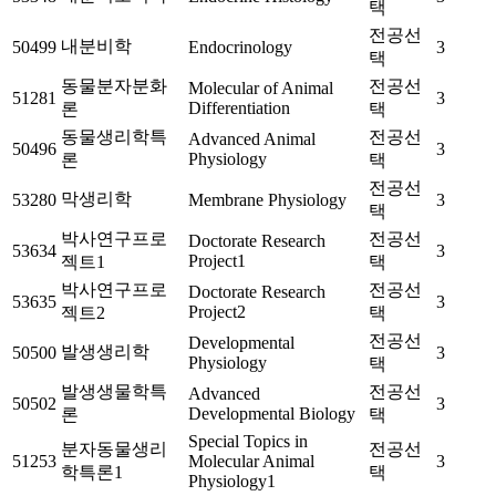
택
전공선
내분비학
50499
Endocrinology
3
택
동물분자분화
전공선
Molecular of Animal
51281
3
Differentiation
론
택
동물생리학특
전공선
Advanced Animal
50496
3
Physiology
론
택
전공선
막생리학
53280
Membrane Physiology
3
택
박사연구프로
전공선
Doctorate Research
53634
3
Project1
젝트1
택
박사연구프로
전공선
Doctorate Research
53635
3
Project2
젝트2
택
전공선
Developmental
발생생리학
50500
3
Physiology
택
발생생물학특
전공선
Advanced
50502
3
Developmental Biology
론
택
Special Topics in
분자동물생리
전공선
51253
Molecular Animal
3
학특론1
택
Physiology1