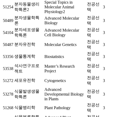
Special Topics in
분자동물생리
전공선
51254
Molecular Animal
3
학특론2
택
Physiology2
분자생물학특
전공선
Advanced Molecular
50489
3
Biology
론
택
분자세포생물
전공선
Advanced Molecular
54104
3
Cell Biology
학특론
택
전공선
분자유전학
50487
Molecular Genetics
3
택
전공선
생물통계학
53356
Biostatistics
3
택
석사연구프로
전공선
Master’s Research
53538
3
Project
젝트
택
전공선
세포유전학
51272
Cytogenetics
3
택
Advanced
식물발생생물
전공선
53278
Developmental Biology
3
학특론
택
in Plants
전공선
식물병리학
51268
Plant Pathology
3
택
식물분류학특
전공선