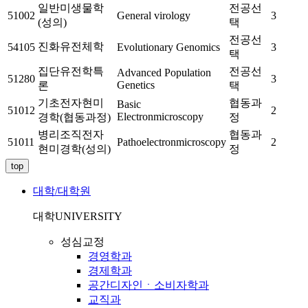
일반미생물학
전공선
51002
General virology
3
(성의)
택
전공선
진화유전체학
54105
Evolutionary Genomics
3
택
집단유전학특
전공선
Advanced Population
51280
3
Genetics
론
택
기초전자현미
협동과
Basic
51012
2
Electronmicroscopy
경학(협동과정)
정
병리조직전자
협동과
51011
Pathoelectronmicroscopy
2
현미경학(성의)
정
top
대학/대학원
대학
UNIVERSITY
성심교정
경영학과
경제학과
공간디자인ㆍ소비자학과
교직과