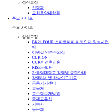
성신교정
신학과
교회음악대학원
주요 사이트
주요 사이트
성심교정
BK21 FOUR 스마트파마 미래인재 양성사업
팀
이원길 인본주의상
CUK ON
CUK비전혁신원
RISE사업단
가톨릭대학교 감염병 종합안내
강엘리사벳 학술연구기금
공동기기센터
교목처
교수학습개발원
국제교류처
기숙사
동문회