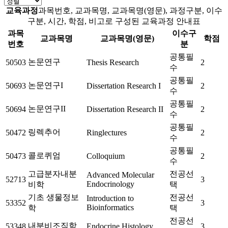
교육과정
과목번호, 교과목명, 교과목명(영문), 과정구분, 이수
구분, 시간, 학점, 비고로 구성된 교육과정 안내표
과목
이수구
교과목명
교과목명(영문)
학점
번호
분
공통필
논문연구
50503
Thesis Research
2
수
공통필
논문연구I
50693
Dissertation Research I
2
수
공통필
논문연구II
50694
Dissertation Research II
2
수
공통필
링렉추어
50472
Ringlectures
2
수
공통필
콜로퀴엄
50473
Colloquium
2
수
고급분자내분
전공선
Advanced Molecular
52713
3
Endocrinology
비학
택
기초 생물정보
전공선
Introduction to
53352
3
Bioinformatics
학
택
전공선
내분비조직학
53348
Endocrine Histology
3