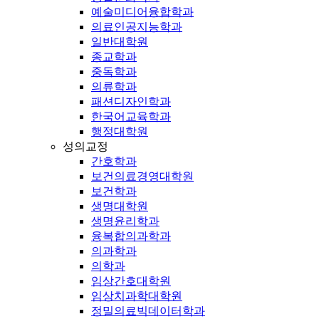
예술미디어융합학과
의료인공지능학과
일반대학원
종교학과
중독학과
의류학과
패션디자인학과
한국어교육학과
행정대학원
성의교정
간호학과
보건의료경영대학원
보건학과
생명대학원
생명윤리학과
융복합의과학과
의과학과
의학과
임상간호대학원
임상치과학대학원
정밀의료빅데이터학과