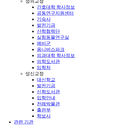
성의교정
간호대학 학사정보
공동연구지원센터
기숙사
발전기금
산학협력단
실험동물연구실
예비군
옴니버스파크
의과대학 학사정보
의학도서관
입학처
성신교정
대신학교
발전기금
신학도서관
입학안내
전례박물관
출판부
학보사
관련 기관