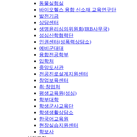
동물실험실
바이오헬스 융합 신소재 교육연구단
발전기금
상담센터
생명윤리심의위원회(IRB사무국)
성심산학협력단
인권센터(성폭력상담소)
예비군대대
융합전공학부
입학처
중앙도서관
전공진로설계지원센터
창업보육센터
취·창업처
평생교육원(성심)
학부대학
학생군사교육단
학생생활상담소
한국어교육원
현장실습지원센터
학보사