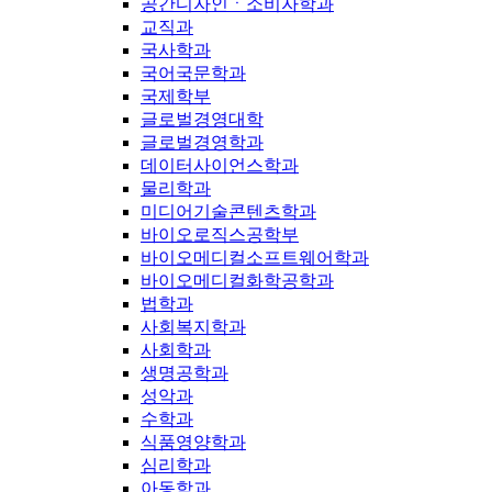
공간디자인ㆍ소비자학과
교직과
국사학과
국어국문학과
국제학부
글로벌경영대학
글로벌경영학과
데이터사이언스학과
물리학과
미디어기술콘텐츠학과
바이오로직스공학부
바이오메디컬소프트웨어학과
바이오메디컬화학공학과
법학과
사회복지학과
사회학과
생명공학과
성악과
수학과
식품영양학과
심리학과
아동학과