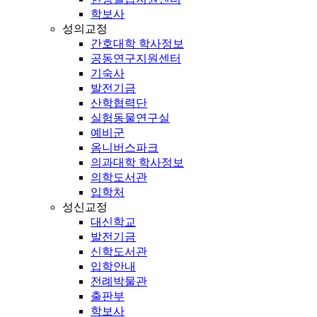
학보사
성의교정
간호대학 학사정보
공동연구지원센터
기숙사
발전기금
산학협력단
실험동물연구실
예비군
옴니버스파크
의과대학 학사정보
의학도서관
입학처
성신교정
대신학교
발전기금
신학도서관
입학안내
전례박물관
출판부
학보사