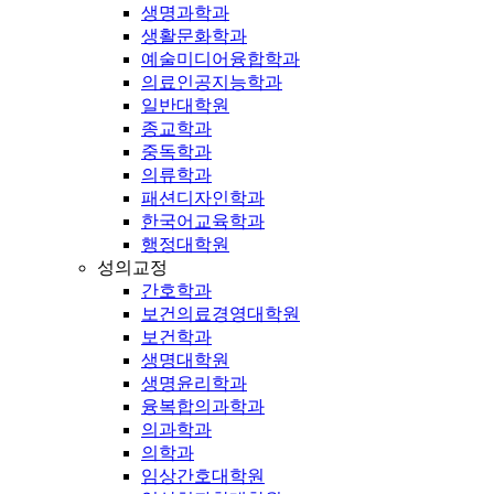
생명과학과
생활문화학과
예술미디어융합학과
의료인공지능학과
일반대학원
종교학과
중독학과
의류학과
패션디자인학과
한국어교육학과
행정대학원
성의교정
간호학과
보건의료경영대학원
보건학과
생명대학원
생명윤리학과
융복합의과학과
의과학과
의학과
임상간호대학원