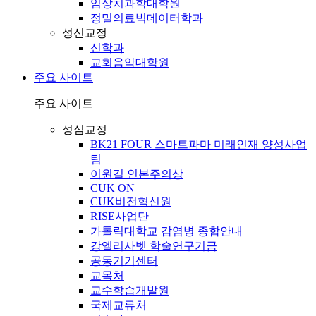
임상치과학대학원
정밀의료빅데이터학과
성신교정
신학과
교회음악대학원
주요 사이트
주요 사이트
성심교정
BK21 FOUR 스마트파마 미래인재 양성사업
팀
이원길 인본주의상
CUK ON
CUK비전혁신원
RISE사업단
가톨릭대학교 감염병 종합안내
강엘리사벳 학술연구기금
공동기기센터
교목처
교수학습개발원
국제교류처