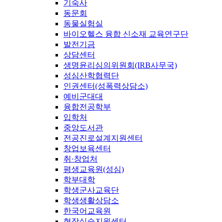
기숙사
동문회
동물실험실
바이오헬스 융합 신소재 교육연구단
발전기금
상담센터
생명윤리심의위원회(IRB사무국)
성심산학협력단
인권센터(성폭력상담소)
예비군대대
융합전공학부
입학처
중앙도서관
전공진로설계지원센터
창업보육센터
취·창업처
평생교육원(성심)
학부대학
학생군사교육단
학생생활상담소
한국어교육원
현장실습지원센터