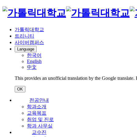
가톨릭대학교
트리니티
사이버캠퍼스
Language
한국어
English
中文
This provides an unofficial translation by the Google translate.
OK
전공안내
학과소개
교육목표
취업 및 진로
학과 사무실
교수진