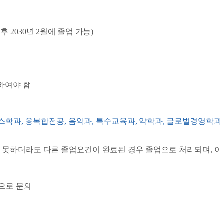
 후
2030
년
2
월에 졸업 가능
)
하여야 함
스학과
,
융복합전공
,
음악과
,
특수교육과
,
약학과
,
글로벌경영학
지 못하더라도 다른 졸업요건이 완료된 경우 졸업으로 처리되며
,
으로 문의