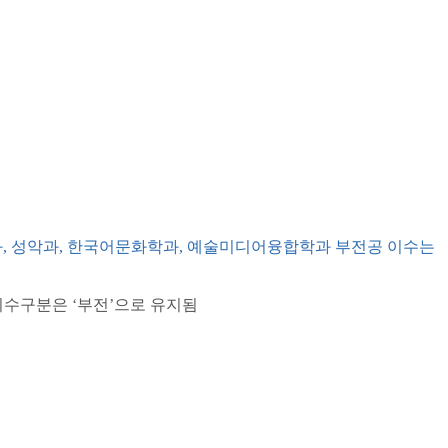
과
,
성악과
,
한국어문화학과
,
예술미디어융합학과 부전공 이수는
이수구분은
‘
부전
’
으로 유지됨