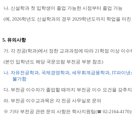
나
.
신설학과 첫 입학생이 졸업 가능한 시점부터 졸업 가능
(
예
,
2026
학년도 신설학과의 경우
2029
학년도까지 학업을 마친
5.
유의사항
가
.
각 전공
(
학과
)
에서 정한 교과과정에 따라
21
학점 이상 이수
(
본인 입학년도 해당 국문요람 부전공 부분 참조
)
나
.
자유전공학과
,
국제경영학과
,
세무회계금융학과
, IT
파이낸
불가함
다
.
부전공 이수자가 졸업할 때까지 부전공 이수 요건을 갖추
라
.
부전공 이수교과목은 각 전공 사무실로 문의
※
기타 부전공 관련 문의 사항은 학사지원팀
(
☎
02-2164-4170)